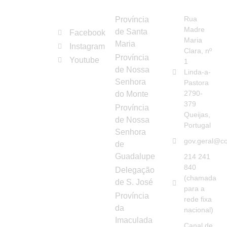
REDES
ORGANISMOS
CONTAC
Congregação
SOCIAIS
Rua
Província
das
Madre
de Santa
Facebook
Irmãs
Maria
Maria
Instagram
Franciscanas
Clara, nº
Província
Youtube
Hospitaleiras
1
de Nossa
Linda-a-
da
Senhora
Pastora
Imaculada
2790-
do Monte
Conceição
379
Província
Queijas,
de Nossa
Portugal
Senhora
gov.geral@co
de
Guadalupe
214 241
840
Delegação
(chamada
de S. José
para a
Província
rede fixa
da
nacional)
Imaculada
Canal de