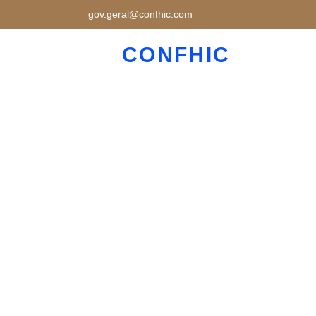
gov.geral@confhic.com
CONFHIC
ILUMINAR E