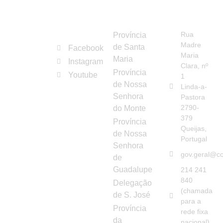
REDES
ORGANISMOS
CONTAC
Congregação
SOCIAIS
Rua
Província
das
Madre
de Santa
Facebook
Irmãs
Maria
Maria
Instagram
Franciscanas
Clara, nº
Província
Youtube
Hospitaleiras
1
de Nossa
Linda-a-
da
Senhora
Pastora
Imaculada
2790-
do Monte
Conceição
379
Província
Queijas,
de Nossa
Portugal
Senhora
gov.geral@co
de
Guadalupe
214 241
840
Delegação
(chamada
de S. José
para a
Província
rede fixa
da
nacional)