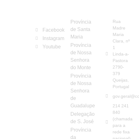
REDES
ORGANISMOS
CONTAC
Congregação
SOCIAIS
Rua
Província
das
Madre
de Santa
Facebook
Irmãs
Maria
Maria
Instagram
Franciscanas
Clara, nº
Província
Youtube
Hospitaleiras
1
de Nossa
Linda-a-
da
Senhora
Pastora
Imaculada
2790-
do Monte
Conceição
379
Província
Queijas,
de Nossa
Portugal
Senhora
gov.geral@co
de
Guadalupe
214 241
840
Delegação
(chamada
de S. José
para a
Província
rede fixa
da
nacional)