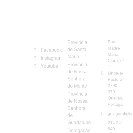
REDES
ORGANISMOS
CONTAC
Congregação
SOCIAIS
Rua
Província
das
Madre
de Santa
Facebook
Irmãs
Maria
Maria
Instagram
Franciscanas
Clara, nº
Província
Youtube
Hospitaleiras
1
de Nossa
Linda-a-
da
Senhora
Pastora
Imaculada
2790-
do Monte
Conceição
379
Província
Queijas,
de Nossa
Portugal
Senhora
gov.geral@co
de
Guadalupe
214 241
840
Delegação