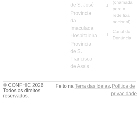
(chamada
de S. José
para a
Província
rede fixa
da
nacional)
Imaculada
Canal de
Hospitaleira
Denúncia
Província
de S.
Francisco
de Assis
© CONFHIC 2026
Feito na
Terra das Ideias
.
Política de
Todos os direitos
privacidade
reservados.